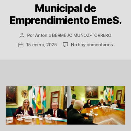
Municipal de
Emprendimiento EmeS.
Por
Antonio BERMEJO MUÑOZ-TORRERO
Autor
de
en
15 enero, 2025
No hay comentarios
Fecha
la
Renovac
de
entrada
conveni
la
entre
entrada
SECOT
y
el
Ayuntam
de
Granada
para
el
desarrol
de