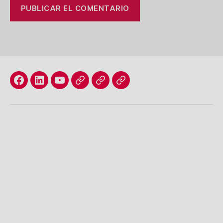
Facebook
Linkedin
Youtube
Correo
Correo
UGR
electrónico
electrónico
Emprendedora
Noticias